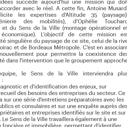
idées succède aujourd'hui une mission qui doi
ccorder avec le réel. A cette fin, Antoine Musard
llicite les expertises d'Altitude 35 (paysage)
génierie des mobilités), d'Ophélie Touchar
 et du Sens de la Ville (montage opérationnel e
économique). L'objectif de cette mission es
tité singulière du paysage de ce site, celui de la riv
oirac et de Bordeaux Métropole. C'est en associan
enouvellement pour permettre la coexistence de
eté dans l'intervention que le groupement approch
quipe, le Sens de la Ville interviendra plu
 :
agnostic et d'identification des enjeux, sur
e recueil des besoins des entreprises du secteur. Ce
a sur une série d'entretiens préparatoires avec les
ublics et consulaires et sur une enquête auprès de
riétaires et entreprises identifiés sur le site et sur
. Le Sens de la Ville travaillera également à une
 foncière et immobilière, permettant d'identifier