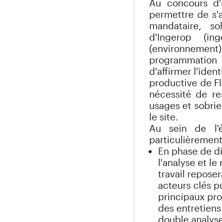
Au concours d'
permettre de s'a
mandataire, so
d'Ingerop (in
(environnement)
programmation 
d'affirmer l'iden
productive de Fl
nécessité de r
usages et sobri
le site.
Au sein de l'é
particulièrement
En phase de di
l'analyse et l
travail reposer
acteurs clés p
principaux prop
des entretiens
double analyse