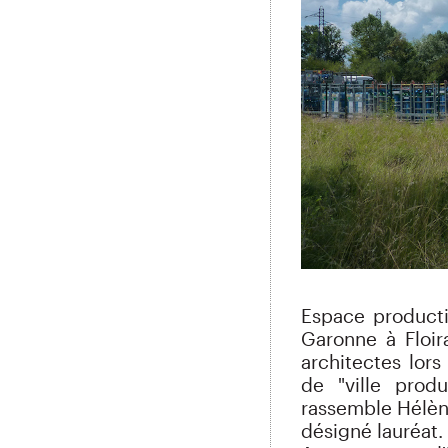
Espace producti
Garonne à Floir
architectes lor
de "ville prod
rassemble Hélèn
désigné lauréat