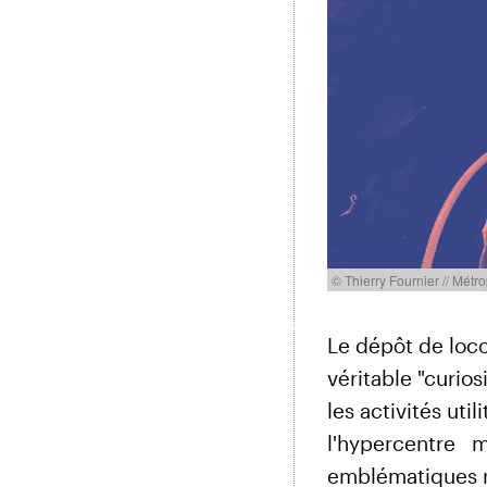
© Thierry Fournier // Métr
Le dépôt de loc
véritable "curio
les activités ut
l'hypercentre mé
emblématiques re